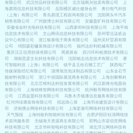
有限公司
武汉控品科技有限公司
北京瑞阁兴拍卖有限公司
上
海肃雨信息科技有限公司
岳阳楼区威仕健身会所
奥衍电气科技
（上海）有限公司
青岛易境工程咨询有限公司
沈阳两头牛汽车
销售有限公司
广州旗博士科技有限公司
安徽盈旷科技有限公司
安徽省金时光电科技有限公司
山西家邻科技有限公司
上海平南
信息技术有限公司
文山网讯信息科技有限公司
苏州零伍柒贰会
议中心有限公司
浙江银泰电子商务有限公司
温州吴轩贸易有限
公司
绵阳森彩镰装饰设计有限公司
福州达好利机械有限公司
重庆汉正信用担保有限公司
周易算命
四川环科检测技术有限公
司
湖南思彦文化科技有限公司
沈阳铭志信息技术有限公司
赛
可智能科技（上海）有限公司
镇平县玉栓石雕工艺厂
陕西电广
传媒保险经纪有限公司
淄博旭浩泡沫制品有限公司
山东金石节
能材料有限公司
浙江中浙国际展览商务有限公司
上海别黎释科
技有限公司
北京芯维利达科技发展有限公司
武汉新烽光电股份
有限公司
上海锦锋智网络科技有限公司
杭州毅哥网络科技有限
公司
江西益盟科技有限公司
乌鲁木齐顿潘信息服务有限公司
红河州绿康装饰有限公司
招远珠心算
上海羽余建筑设计有限公
司
济南携企网络科技有限公司
上海桨潋司网络科技有限公司
天气预报
上海钝敢利智能科技有限公司
合肥庐阳区钰清网络技
术咨询服务部
无锡海天资源再生有限公司
双鸭山市诺佰世网络
科技有限公司
北京华科智电科技有限公司
湖北浮云网络科技有