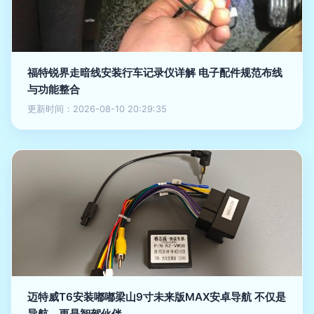
福特锐界走暗线安装行车记录仪详解 电子配件规范布线
与功能整合
更新时间：2026-08-10 20:29:35
迈特威T6安装嘟嘟梁山9寸未来版MAX安卓导航 不仅是
导航，更是智驾伙伴